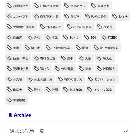
お客様の声
江坂の自習室
勉強のコツ
短期合格
コンセプト
自習室利用者
自習室
勉強の要領
勉強法
天満橋の自習室
合格者の声
梅田の自習室
指定席
自由席
合格
本気
税理士
800
TOEIC
短期
初心者
中津の自習室
快適
豊中の自習室
勉強 専念
有料自習室
集中
大阪
浪人生
費用対効果
選び方
勉強道具
荷物
仮面浪人
再受験
お金の使い方
時間の使い方
モチベーション
建築士
最短
計画
年末年始
スタッフ募集
学習環境
Archive