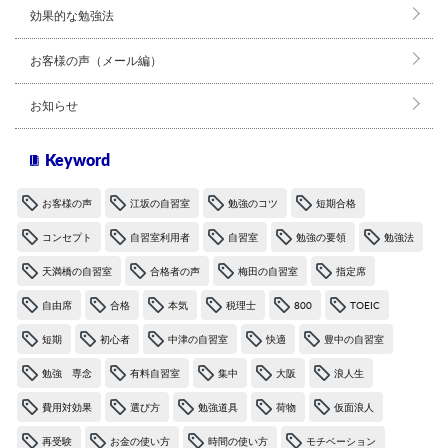
効果的な勉強法
お客様の声（メール編）
お知らせ
Keyword
お客様の声
江坂の自習室
勉強のコツ
短期合格
コンセプト
自習室利用者
自習室
勉強の要領
勉強法
天満橋の自習室
合格者の声
梅田の自習室
指定席
自由席
合格
本気
税理士
800
TOEIC
短期
初心者
中津の自習室
快適
豊中の自習室
勉強 専念
有料自習室
集中
大阪
浪人生
費用対効果
選び方
勉強道具
荷物
仮面浪人
再受験
お金の使い方
時間の使い方
モチベーション