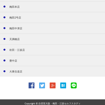
梅田本店
梅田2号店
梅田中津店
天満橋店
吹田・江坂店
豊中店
大東住道店
Copyright ©
自習室大阪・梅田・江坂セルフスタディ